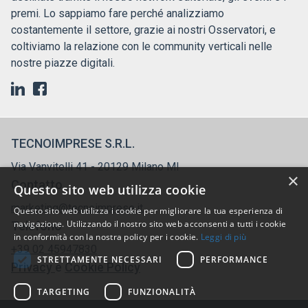
premi. Lo sappiamo fare perché analizziamo
costantemente il settore, grazie ai nostri Osservatori, e
coltiviamo la relazione con le community verticali nelle
nostre piazze digitali.
TECNOIMPRESE S.R.L.
Via Vanvitelli 41 - 20129 Milano MI
×
Contatto
Questo sito web utilizza cookie
marketing@tecnoimprese.it
Questo sito web utilizza i cookie per migliorare la tua esperienza di
navigazione. Utilizzando il nostro sito web acconsenti a tutti i cookie
Telefono
in conformità con la nostra policy per i cookie.
Leggi di più
+39 02 45947830
STRETTAMENTE NECESSARI
PERFORMANCE
Privacy
e
Cookie
Policy
TARGETING
FUNZIONALITÀ