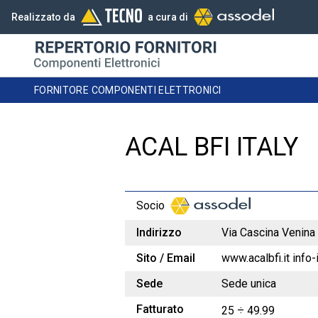
Realizzato da
a cura di
FORNITORE COMPONENTI ELETTRONICI
ACAL BFI ITALY
Socio
Indirizzo
Via Cascina Venin
Sito / Email
www.acalbfi.it info-
Sede
Sede unica
Fatturato
25 ÷ 49.99